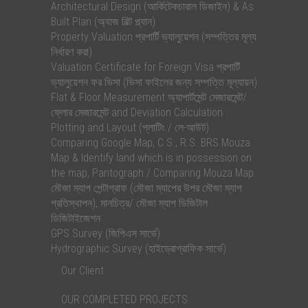
Architectural Design (আর্কিটেকচারাল ডিজাইন) & As
Built Plan (অ্যাজ বিল্ট প্ল্যান)
Property Valuation প্রপার্টি ভ্যালুয়েশন (সম্পত্তির মূল্য
নির্ধারণ করা)
Valuation Certificate for Foreign Visa প্রপার্টি
ভ্যালুয়েশন ফর ভিসা (ভিসা ফাইলের জন্য সম্পত্তি মূল্যায়ন)
Flat & Floor Measurement অ্যাপার্টমেন্ট মেজারমেন্ট/
ফ্লোর মেজারমেন্ট and Deviation Calculation
Plotting and Layout (প্লাটিং / লে-আউট)
Comparing Google Map, C.S., R.S. BRS Mouza
Map & Identify land which is in possession on
the map, Pantograph / Comparing Mouza Map
মৌজা ম্যাপ পেন্টাগ্রাফ (মৌজা ম্যাপের উপর মৌজা ম্যাপ
প্রতিস্থাপন), মানচিত্র/ মৌজা ম্যাপ ডিজিটাল
ডিজিটাইজেশন
GPS Survey (জিপিএস সার্ভে)
Hydrographic Survey (হাইড্রোগ্রাফিক সার্ভে)
Our Client
OUR COMPLETED PROJECTS