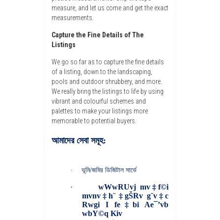
measure, and let us come and get the exact
measurements.
Capture the Fine Details of The
Listings
We go so far as to capture the fine details
of a listing, down to the landscaping,
pools and outdoor shrubbery, and more.
We really bring the listings to life by using
vibrant and colourful schemes and
palettes to make your listings more
memorable to potential buyers.
আমাদের
সেবা
সমূহ:
·
ভূমি/জমির ডিজিটাল সার্ভে
·
wWwRUvj mv‡f©i
mvnv‡h¨ ‡gŠRv g¨v‡c
Rwgi I fe‡bi Ae¯’vb
wbY©q Kiv