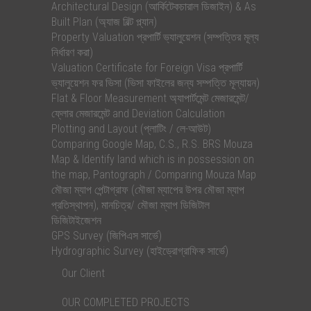
Architectural Design (আর্কিটেকচারাল ডিজাইন) & As
Built Plan (অ্যাজ বিল্ট প্ল্যান)
Property Valuation প্রপার্টি ভ্যালুয়েশন (সম্পত্তির মূল্য
নির্ধারণ করা)
Valuation Certificate for Foreign Visa প্রপার্টি
ভ্যালুয়েশন ফর ভিসা (ভিসা ফাইলের জন্য সম্পত্তি মূল্যায়ন)
Flat & Floor Measurement অ্যাপার্টমেন্ট মেজারমেন্ট/
ফ্লোর মেজারমেন্ট and Deviation Calculation
Plotting and Layout (প্লাটিং / লে-আউট)
Comparing Google Map, C.S., R.S. BRS Mouza
Map & Identify land which is in possession on
the map, Pantograph / Comparing Mouza Map
মৌজা ম্যাপ পেন্টাগ্রাফ (মৌজা ম্যাপের উপর মৌজা ম্যাপ
প্রতিস্থাপন), মানচিত্র/ মৌজা ম্যাপ ডিজিটাল
ডিজিটাইজেশন
GPS Survey (জিপিএস সার্ভে)
Hydrographic Survey (হাইড্রোগ্রাফিক সার্ভে)
Our Client
OUR COMPLETED PROJECTS