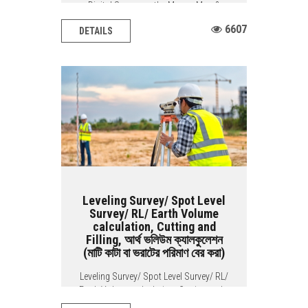
Digital Survey on the Mouza Map &
Comparing Mouza Map & Pantograph
6607
DETAILS
BACIS...
Leveling Survey/ Spot Level
Survey/ RL/ Earth Volume
calculation, Cutting and
Filling, আর্থ ভলিউম ক্যালকুলেশন
(মাটি কাটা বা ভরাটের পরিমাণ বের করা)
Leveling Survey/ Spot Level Survey/ RL/
Earth Volume calculation, Cutting and...