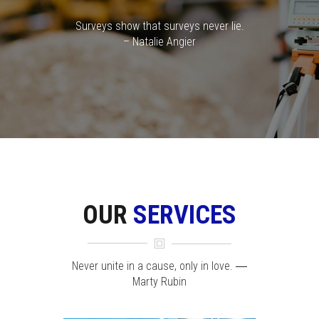
Surveys show that surveys never lie.
– Natalie Angier
OUR
SERVICES
Never unite in a cause, only in love. ―
Marty Rubin