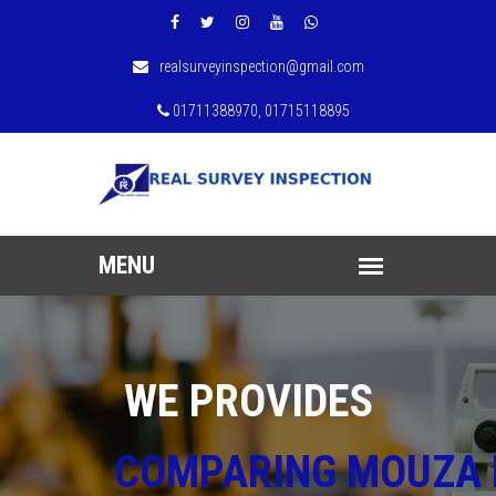
realsurveyinspection@gmail.com
01711388970, 01715118895
WE PROVIDES
COMPARING MOUZA