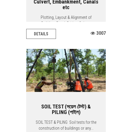
Culvert, Embankment, Canals
etc
Plotting, Layout & Alignment of
Building, Road, Bridge, Culvert,
Embankment,...
3007
DETAILS
SOIL TEST (সয়েল টেস্ট) &
PILING (পাইল)
SOIL TEST & PILING Soil tests for the
construction of buildings or any...