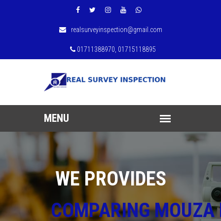
realsurveyinspection@gmail.com
01711388970, 01715118895
WE PROVIDES
COMPARING MOUZA