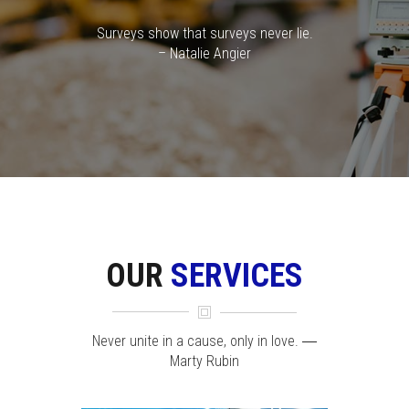
Surveys show that surveys never lie.
– Natalie Angier
OUR
SERVICES
Never unite in a cause, only in love. ―
Marty Rubin