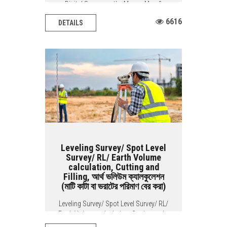
Digital Survey on the Mouza Map &
Comparing Mouza Map & Pantograph
6616
DETAILS
BACIS...
Leveling Survey/ Spot Level
Survey/ RL/ Earth Volume
calculation, Cutting and
Filling, আর্থ ভলিউম ক্যালকুলেশন
(মাটি কাটা বা ভরাটের পরিমাণ বের করা)
Leveling Survey/ Spot Level Survey/ RL/
Earth Volume calculation, Cutting and...