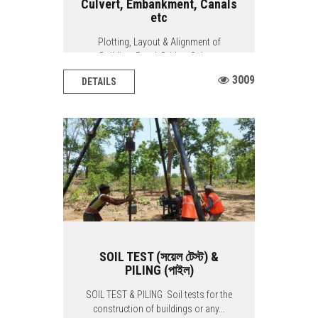
Culvert, Embankment, Canals
etc
Plotting, Layout & Alignment of
Building, Road, Bridge, Culvert,
Embankment,...
3009
DETAILS
SOIL TEST (সয়েল টেস্ট) &
PILING (পাইল)
SOIL TEST & PILING Soil tests for the
construction of buildings or any...