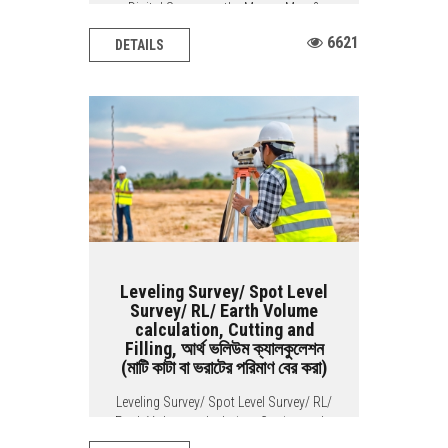
Digital Survey on the Mouza Map &
Comparing Mouza Map & Pantograph
6621
DETAILS
BACIS...
Leveling Survey/ Spot Level
Survey/ RL/ Earth Volume
calculation, Cutting and
Filling, আর্থ ভলিউম ক্যালকুলেশন
(মাটি কাটা বা ভরাটের পরিমাণ বের করা)
Leveling Survey/ Spot Level Survey/ RL/
Earth Volume calculation, Cutting and...