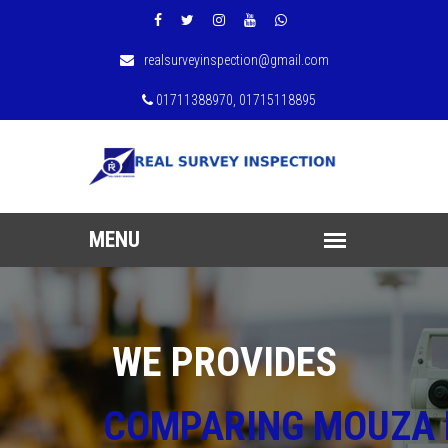
realsurveyinspection@gmail.com
01711388970, 01715118895
WE PROVIDES
COMPARING MOUZA