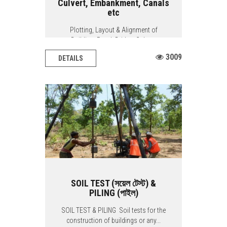
Culvert, Embankment, Canals
etc
Plotting, Layout & Alignment of
Building, Road, Bridge, Culvert,
Embankment,...
3009
DETAILS
SOIL TEST (সয়েল টেস্ট) &
PILING (পাইল)
SOIL TEST & PILING Soil tests for the
construction of buildings or any...