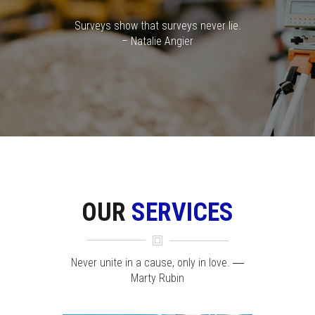
Surveys show that surveys never lie.
– Natalie Angier
OUR
SERVICES
Never unite in a cause, only in love. ―
Marty Rubin